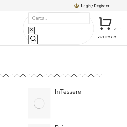
Login / Register
E
Your
cart
€
0.00
InTessere