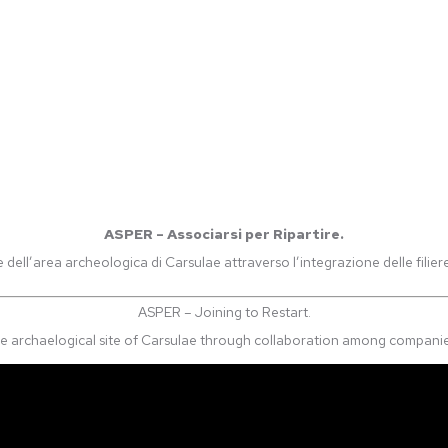
€
18.00
ADD TO CART
ASPER – Associarsi per Ripartire.
e dell’area archeologica di Carsulae attraverso l’integrazione delle filiere
ASPER – Joining to Restart.
e archaelogical site of Carsulae through collaboration among companies 