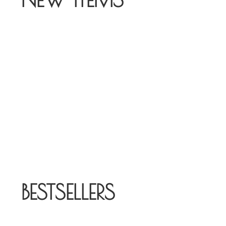
Lounge chairs
Innovative forms & premium materials
BESTSELLERS