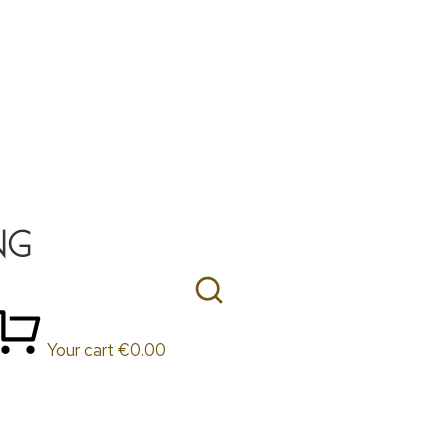
NG
Your cart
€
0.00