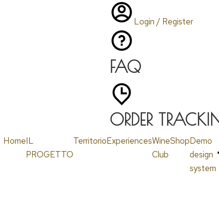
Login / Register
FAQ
ORDER TRACKI
Home
IL
Territorio
Experiences
Wine
Shop
Demo
PROGETTO
Club
design
system