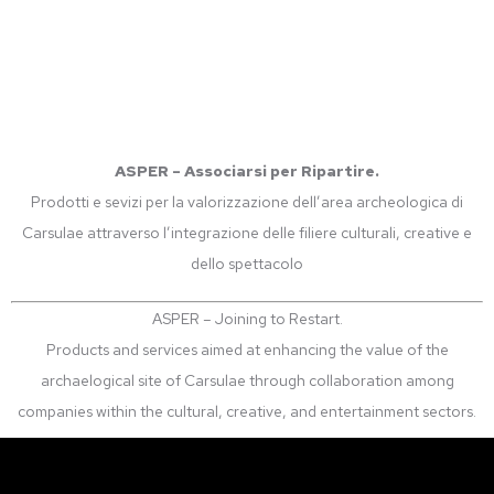
ASPER – Associarsi per Ripartire.
Prodotti e sevizi per la valorizzazione dell’area archeologica di
Carsulae attraverso l’integrazione delle filiere culturali, creative e
dello spettacolo
ASPER – Joining to Restart.
Products and services aimed at enhancing the value of the
archaelogical site of Carsulae through collaboration among
companies within the cultural, creative, and entertainment sectors.